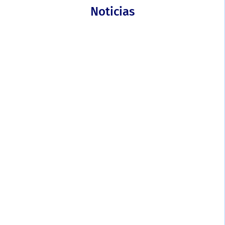
Noticias
Compra en la App SuperGiros para ti o para otros y acumula
cashback en cada transacción. Descubre cómo funciona esta
nueva opción fácil, rápida y segura.